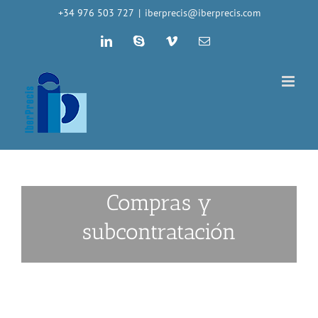
Saltar
+34 976 503 727
|
iberprecis@iberprecis.com
al
LinkedIn
Skype
Vimeo
Correo
contenido
electrónico
Compras y
subcontratación