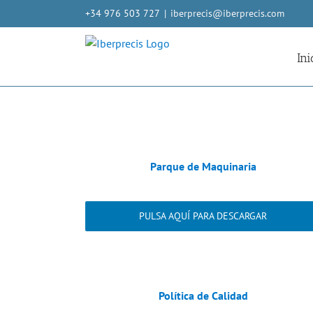
Saltar
+34 976 503 727
|
iberprecis@iberprecis.com
al
contenido
Ini
Parque de Maquinaria
PULSA AQUÍ PARA DESCARGAR
Política de Calidad