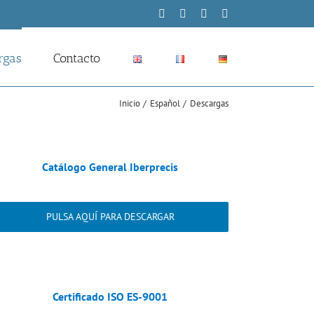
LinkedIn
Skype
Vimeo
Correo
electrónico
rgas
Contacto
Inicio
Español
Descargas
Catálogo General Iberprecis
PULSA AQUÍ PARA DESCARGAR
Certificado ISO ES-9001